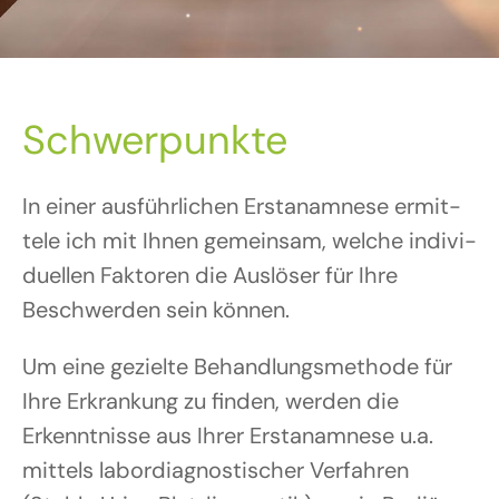
Schwer­punk­te
In einer aus­führ­li­chen Erst­ana­mne­se ermit­
te­le ich mit Ihnen gemein­sam, wel­che indi­vi­
du­el­len Fak­to­ren die Aus­lö­ser für Ihre
Beschwer­den sein kön­nen.
Um eine geziel­te Behand­lungs­me­tho­de für
Ihre Erkran­kung zu fin­den, wer­den die
Erkennt­nis­se aus Ihrer Erst­ana­mne­se u.a.
mit­tels labor­dia­gnos­ti­scher Ver­fah­ren