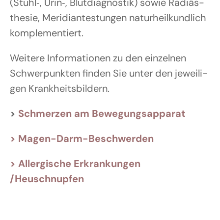
(Stuhl‑, Urin‑, Blut­dia­gnos­tik) sowie Radi­äs­
the­sie, Meri­di­an­tes­tun­gen natur­heil­kund­lich
kom­ple­men­tiert.
Wei­te­re Infor­ma­tio­nen zu den ein­zel­nen
Schwer­punk­ten fin­den Sie unter den jewei­li­
gen Krank­heits­bil­dern.
>
Schmer­zen am Bewe­gungs­ap­pa­rat
> Magen-Darm-Beschwer­den
> All­er­gi­sche Erkran­kun­gen
/Heuschnupfen